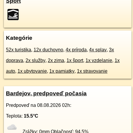
Šport
Kategórie
52x turistika
,
12x duchovno
,
4x príroda
,
4x splav
,
3x
doprava
,
2x služby
,
2x zima
,
1x šport
,
1x vzdelanie
,
1x
auto
,
1x ubytovanie
,
1x pamiatky
,
1x stravovanie
Bardejov, predpoveď počasia
Predpoveď na
08.08.2026 02h
:
Teplota:
15.5
°C
Zrážky:
0
mm Oblačnosť:
94.5
%