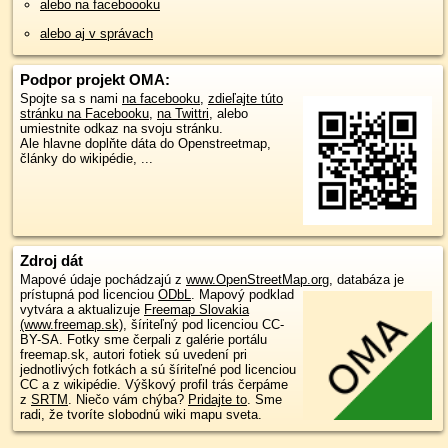
alebo na faceboooku
alebo aj v správach
Podpor projekt OMA:
Spojte sa s nami
na facebooku
,
zdieľajte túto
stránku na Facebooku
,
na Twittri
, alebo
umiestnite odkaz na svoju stránku.
Ale hlavne doplňte dáta do Openstreetmap,
články do wikipédie, ...
Zdroj dát
Mapové údaje pochádzajú z
www.OpenStreetMap.org
, databáza je
prístupná pod licenciou
ODbL
.
Mapový podklad
vytvára a aktualizuje
Freemap Slovakia
(www.freemap.sk)
, šíriteľný pod licenciou CC-
BY-SA. Fotky sme čerpali z galérie portálu
freemap.sk, autori fotiek sú uvedení pri
jednotlivých fotkách a sú šíriteľné pod licenciou
CC a z wikipédie. Výškový profil trás čerpáme
z
SRTM
. Niečo vám chýba?
Pridajte to
. Sme
radi, že tvoríte slobodnú wiki mapu sveta.