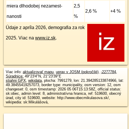
miera dlhodobej nezamest­
2,5
2,6 %
+4 %
nanosti
%
Údaje z apríla 2026, demografia za rok
2025. Viac na
www.iz.sk
.
Viac info:
aktualizovať mapu
,
uprav v JOSM (pokročilé)
,
-2277784
,
Súradnice:
49°23'4"N
,
21°23'39"E
stiahni GPX
,
wikidata
, plocha: 7991279, lon: 21.394285133874966, lat:
49.38455419257073, border type: municipality, osm version: 12, osm
changeset: 0, osm timestamp: 2026 05 06T15:13:58Z, official status:
sk:obec, admin level: 8, administratívna hranica, ref: 519600, obecný
úrad, city id: 519600, website: http://www.obecmikulasova.sk/,
wikipedia: sk:Mikulášová,