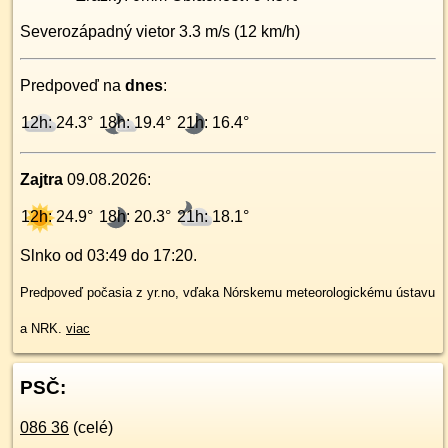
Severozápadný
vietor
3.3
m/s (
12
km/h)
Predpoveď na
dnes
:
12h: 24.3°
18h: 19.4°
21h: 16.4°
Zajtra
09.08.2026
:
12h: 24.9°
18h: 20.3°
21h: 18.1°
Slnko od
03:49
do
17:20
.
Predpoveď počasia z yr.no, vďaka Nórskemu meteorologickému ústavu
a NRK.
viac
PSČ:
086 36
(celé)