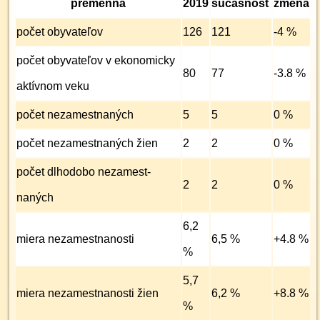
premenná
2019
súčasnosť
zmena
počet obyvateľov
126
121
-4 %
počet obyvateľov v ekonomicky
80
77
-3.8 %
aktívnom veku
počet nezamest­naných
5
5
0 %
počet nezamest­naných žien
2
2
0 %
počet dlhodobo nezamest­
2
2
0 %
naných
6,2
miera nezamest­nanosti
6,5 %
+4.8 %
%
5,7
miera nezamest­nanosti žien
6,2 %
+8.8 %
%