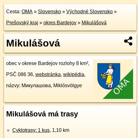
Cesta:
OMA
»
Slovensko
»
Východné Slovensko
»
Prešovský kraj
»
okres Bardejov
»
Mikulášová
Mikulášová
obec v okrese Bardejov rozlohy 8 km²,
PSČ 086 36,
webstránka
,
wikipédia
,
názvy: Микулашова, Miklósvölgye
Mikulášová má trasy
Cyklotrasy: 1 kus
, 1,10 km